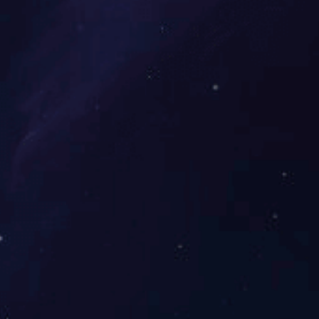
办公
#楼8层17商务