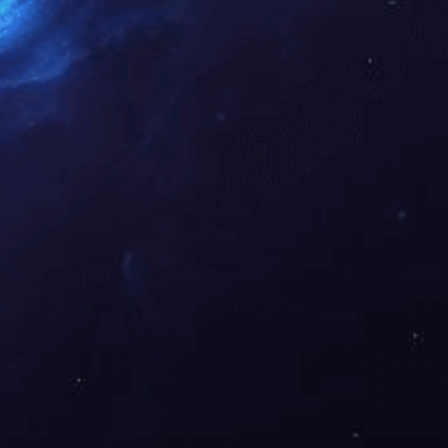
（此内容由
www.kaegg.com
提供）